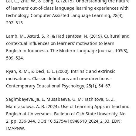
Lai, C., Zhu, W., & Gong, G. (2015). Understanding the nature
of learners’ out-of-class language learning experiences with
technology. Computer Assisted Language Learning, 28(4),
292–313.
Lamb, M., Astuti, S. P., & Hadisantosa, N. (2019). Cultural and
contextual influences on learners’ motivation to learn
English in Indonesia. The Modern Language Journal, 103(3),
509–524.
Ryan, R. M., & Deci, E. L. (2000). Intrinsic and extrinsic
motivations: Classic definitions and new directions.
Contemporary Educational Psychology, 25(1), 54–67.
Sagimbayeva, Ja. E. Musabaeva, G. M. Tazhitova, G. Z.
Mamrasulova, A. B. (2024). Use of Learning Apps in Teaching
English at Universities. Bulletin of Osh State University. No.
2, pp. 336-344. DO:I 10.52754/16948610_2024_2_33. EDN:
IMAPNW.