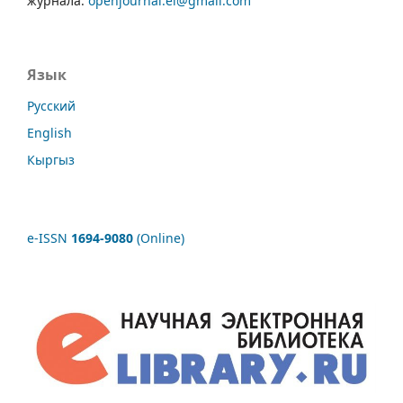
журнала:
openjournal.ei@gmail.com
Язык
Русский
English
Кыргыз
e-ISSN
1694-9080
(Online)