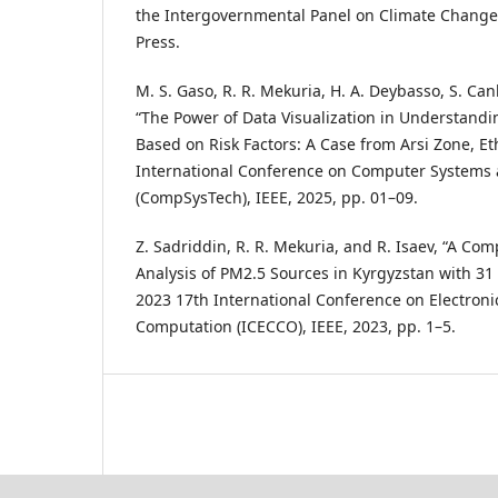
the Intergovernmental Panel on Climate Change
Press.
M. S. Gaso, R. R. Mekuria, H. A. Deybasso, S. Ca
“The Power of Data Visualization in Understand
Based on Risk Factors: A Case from Arsi Zone, Et
International Conference on Computer Systems
(CompSysTech), IEEE, 2025, pp. 01–09.
Z. Sadriddin, R. R. Mekuria, and R. Isaev, “A Com
Analysis of PM2.5 Sources in Kyrgyzstan with 31 
2023 17th International Conference on Electron
Computation (ICECCO), IEEE, 2023, pp. 1–5.