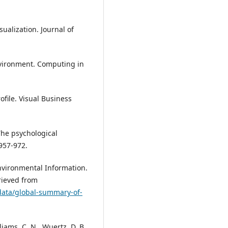
sualization. Journal of
environment. Computing in
rofile. Visual Business
The psychological
 957-972.
nvironmental Information.
rieved from
data/global-summary-of-
liams, C. N., Wuertz, D. B.,