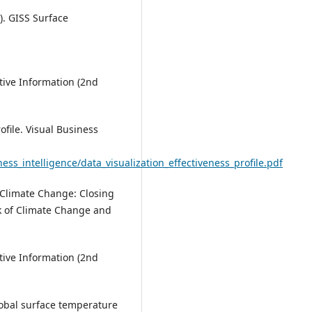
). GISS Surface
ative Information (2nd
rofile. Visual Business
ess_intelligence/data_visualization_effectiveness_profile.pdf
g Climate Change: Closing
k of Climate Change and
ative Information (2nd
Global surface temperature