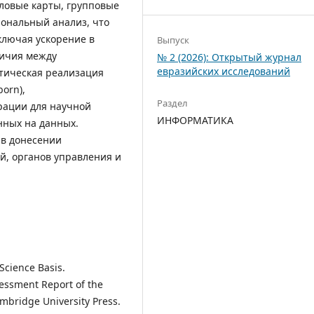
ловые карты, групповые
ональный анализ, что
ключая ускорение в
Выпуск
личия между
№ 2 (2026): Открытый журнал
евразийских исследований
тическая реализация
orn),
Раздел
ации для научной
ИНФОРМАТИКА
нных на данных.
 в донесении
й, органов управления и
Science Basis.
sessment Report of the
mbridge University Press.