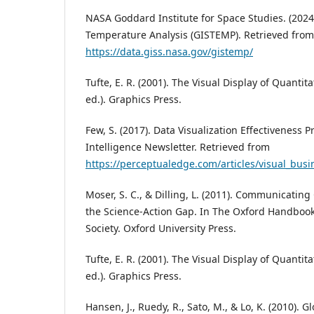
NASA Goddard Institute for Space Studies. (2024
Temperature Analysis (GISTEMP). Retrieved from
https://data.giss.nasa.gov/gistemp/
Tufte, E. R. (2001). The Visual Display of Quantit
ed.). Graphics Press.
Few, S. (2017). Data Visualization Effectiveness P
Intelligence Newsletter. Retrieved from
https://perceptualedge.com/articles/visual_busin
Moser, S. C., & Dilling, L. (2011). Communicatin
the Science-Action Gap. In The Oxford Handboo
Society. Oxford University Press.
Tufte, E. R. (2001). The Visual Display of Quantit
ed.). Graphics Press.
Hansen, J., Ruedy, R., Sato, M., & Lo, K. (2010). 