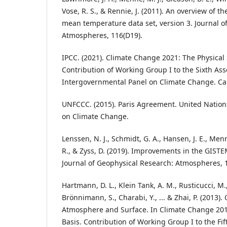
Vose, R. S., & Rennie, J. (2011). An overview of
mean temperature data set, version 3. Journal o
Atmospheres, 116(D19).
IPCC. (2021). Climate Change 2021: The Physical 
Contribution of Working Group I to the Sixth As
Intergovernmental Panel on Climate Change. Ca
UNFCCC. (2015). Paris Agreement. United Natio
on Climate Change.
Lenssen, N. J., Schmidt, G. A., Hansen, J. E., Menn
R., & Zyss, D. (2019). Improvements in the GIST
Journal of Geophysical Research: Atmospheres, 1
Hartmann, D. L., Klein Tank, A. M., Rusticucci, M.,
Brönnimann, S., Charabi, Y., ... & Zhai, P. (2013).
Atmosphere and Surface. In Climate Change 201
Basis. Contribution of Working Group I to the Fi