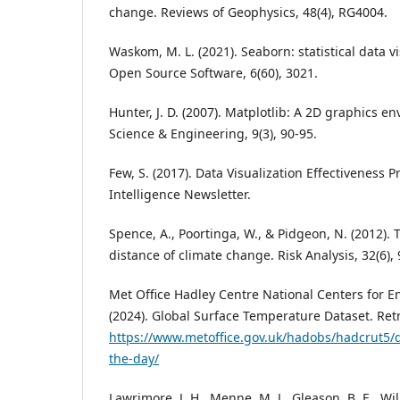
change. Reviews of Geophysics, 48(4), RG4004.
Waskom, M. L. (2021). Seaborn: statistical data vi
Open Source Software, 6(60), 3021.
Hunter, J. D. (2007). Matplotlib: A 2D graphics 
Science & Engineering, 9(3), 90-95.
Few, S. (2017). Data Visualization Effectiveness P
Intelligence Newsletter.
Spence, A., Poortinga, W., & Pidgeon, N. (2012). 
distance of climate change. Risk Analysis, 32(6),
Met Office Hadley Centre National Centers for E
(2024). Global Surface Temperature Dataset. Ret
https://www.metoffice.gov.uk/hadobs/hadcrut5/
the-day/
Lawrimore, J. H., Menne, M. J., Gleason, B. E., Wil