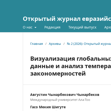
Открытый журнал евразийс
О нас
Редакция
Текущий выпуск
Арх
Главная
/
Архивы
/
№ 2 (2026): Открытый журн
Визуализация глобальны
данные и анализ темпер
закономерностей
Августин Чынарбекович Чынарбеков
Международный университет Ала-Тоо
Гасо Мекия Шигуте