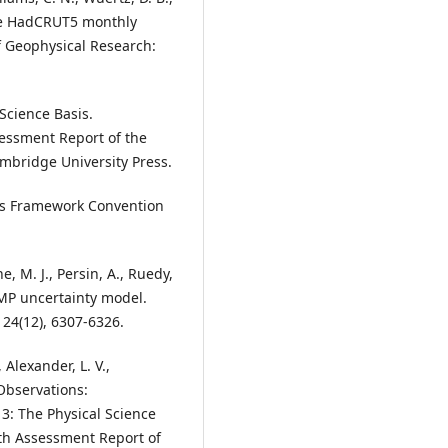
 the HadCRUT5 monthly
f Geophysical Research:
Science Basis.
sessment Report of the
mbridge University Press.
ns Framework Convention
e, M. J., Persin, A., Ruedy,
EMP uncertainty model.
24(12), 6307-6326.
 Alexander, L. V.,
 Observations:
3: The Physical Science
fth Assessment Report of