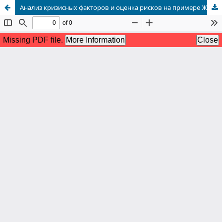
Анализ кризисных факторов и оценка рисков на примере ЖОФ ОАО “Кыргызтелеком”