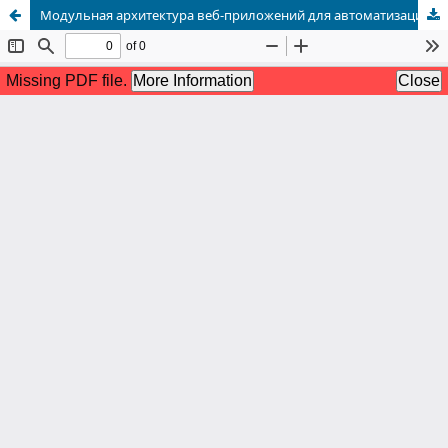
Модульная архитектура веб-приложений для автоматизации управления кофе-ресторанов на основе Django Framework